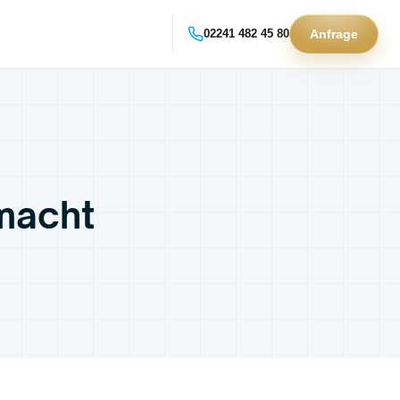
02241 482 45 80
Anfrage
 macht