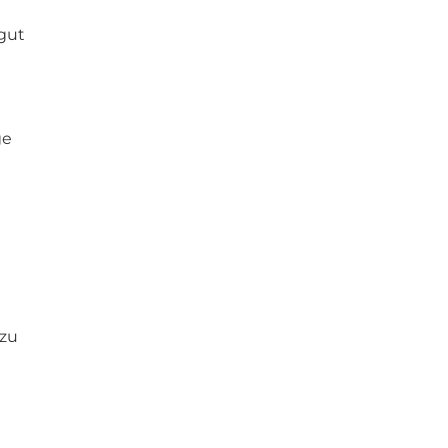
 gut
ge
 zu