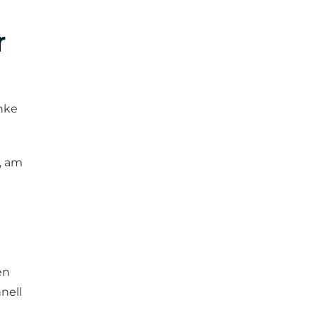
r
änke
, am
en
nell