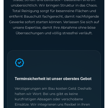
unübersichtlich. Wir bringen Struktur in das Chaos.
Total Reinigung sorgt für besenreine Flächen und
entfernt Bauschutt fachgerecht, damit nachfolgende
Gewerke sofort starten können. Verlassen Sie sich auf
unsere Expertise, damit Ihre Abnahme ohne böse
Überraschungen und völlig stressfrei verläuft.
Terminsicherheit ist unser oberstes Gebot
Verzögerungen am Bau kosten Geld. Deshalb
halten wir Wort: Bei uns gibt es keine
kurzfristigen Absagen oder verschobene
Einsätze. Wir integrieren uns flexibel in Ihren