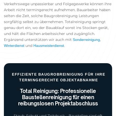
Verkehrswege unpassierbar und Folgegewerke können ihre
Arbeit nicht termingerecht aufnehmen. Bauarbeiter haben
selten die Zeit, solche Baugrobreinigung Leistungen
sorgfältig selbst zu übernehmen. Totalreinigung springt
genau dort ein, wo der Bauablauf sonst ins Stocken gerät,
und hält die Flächen arbeitssicher und zugänglich.
Ergänzend unterstützen wir auch mit
,
Sonderreinigung
und
.
Winterdienst
Hausmeisterdienst
EFFIZIENTE BAUGROBREINIGUNG FÜR IHRE
TERMINGERECHTE OBJEKTABNAHME
Total Reinigung: Professionelle
Baustellenreinigung für einen
reibungslosen Projektabschluss
Staub, Schutt und Zeitdruck – Baustellen sind oft