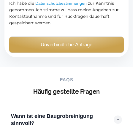
e
a
Ich habe die
zur Kenntnis
Datenschutzbestimmungen
*
genommen. Ich stimme zu, dass meine Angaben zur
c
Kontaktaufnahme und für Rückfragen dauerhaft
h
gespeichert werden.
r
i
c
Unverbindliche Anfrage
h
t
(
O
p
FAQS
t
Häufig gestellte Fragen
i
o
n
a
Wann ist eine Baugrobreinigung
l
sinnvoll?
)
Wir beseitigen groben Bauschutt, Mörtel- und