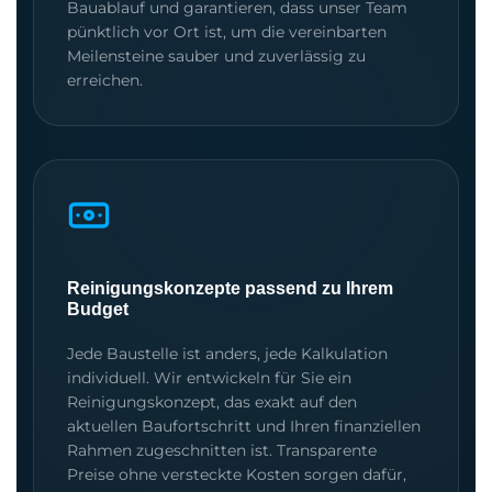
Bauablauf und garantieren, dass unser Team
pünktlich vor Ort ist, um die vereinbarten
Meilensteine sauber und zuverlässig zu
erreichen.
Reinigungskonzepte passend zu Ihrem
Budget
Jede Baustelle ist anders, jede Kalkulation
individuell. Wir entwickeln für Sie ein
Reinigungskonzept, das exakt auf den
aktuellen Baufortschritt und Ihren finanziellen
Rahmen zugeschnitten ist. Transparente
Preise ohne versteckte Kosten sorgen dafür,