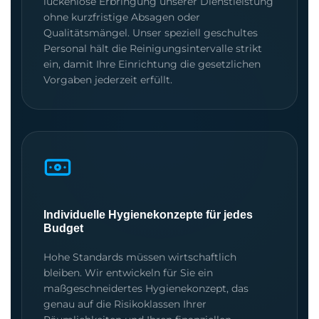
lückenlose Erbringung unserer Dienstleistung
ohne kurzfristige Absagen oder
Qualitätsmängel. Unser speziell geschultes
Personal hält die Reinigungsintervalle strikt
ein, damit Ihre Einrichtung die gesetzlichen
Vorgaben jederzeit erfüllt.
Individuelle Hygienekonzepte für jedes
Budget
Hohe Standards müssen wirtschaftlich
bleiben. Wir entwickeln für Sie ein
maßgeschneidertes Hygienekonzept, das
genau auf die Risikoklassen Ihrer