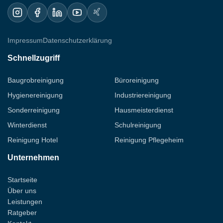
Total Reinigung erfüllen Sie alle behördlichen
Hygieneauflagen und bieten Ihren Mitgliedern
einen Wellnessbereich, der echtes Vertrauen
verdient.
Impressum
Datenschutzerklärung
Schnellzugriff
Baugrobreinigung
Büroreinigung
Hygienereinigung
Industriereinigung
Sonderreinigung
Hausmeisterdienst
Winterdienst
Schulreinigung
Reinigung Hotel
Reinigung Pflegeheim
Unternehmen
Startseite
Über uns
Leistungen
Ratgeber