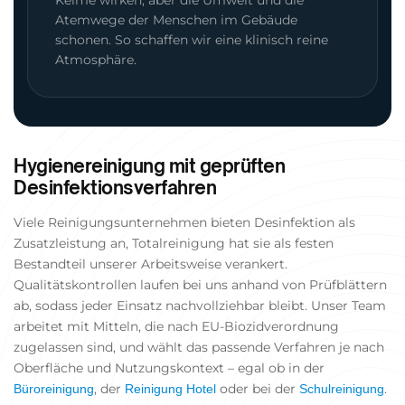
Keime wirken, aber die Umwelt und die
Atemwege der Menschen im Gebäude
schonen. So schaffen wir eine klinisch reine
Atmosphäre.
Hygienereinigung mit geprüften
Desinfektionsverfahren
Viele Reinigungsunternehmen bieten Desinfektion als
Zusatzleistung an, Totalreinigung hat sie als festen
Bestandteil unserer Arbeitsweise verankert.
Qualitätskontrollen laufen bei uns anhand von Prüfblättern
ab, sodass jeder Einsatz nachvollziehbar bleibt. Unser Team
arbeitet mit Mitteln, die nach EU-Biozidverordnung
zugelassen sind, und wählt das passende Verfahren je nach
Oberfläche und Nutzungskontext – egal ob in der
, der
oder bei der
.
Büroreinigung
Reinigung Hotel
Schulreinigung