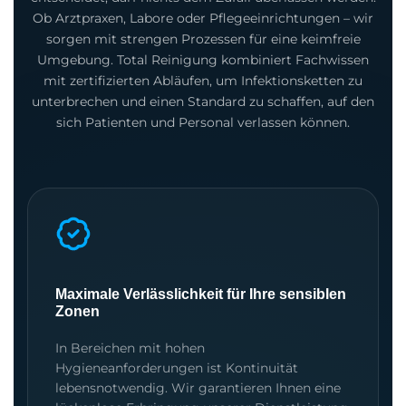
Ob Arztpraxen, Labore oder Pflegeeinrichtungen – wir
sorgen mit strengen Prozessen für eine keimfreie
Umgebung. Total Reinigung kombiniert Fachwissen
mit zertifizierten Abläufen, um Infektionsketten zu
unterbrechen und einen Standard zu schaffen, auf den
sich Patienten und Personal verlassen können.
Maximale Verlässlichkeit für Ihre sensiblen
Zonen
In Bereichen mit hohen
Hygieneanforderungen ist Kontinuität
lebensnotwendig. Wir garantieren Ihnen eine