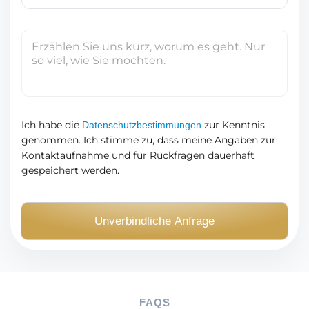
*
A
d
I
r
h
e
r
s
e
s
N
e
a
Ich habe die
zur Kenntnis
Datenschutzbestimmungen
*
genommen. Ich stimme zu, dass meine Angaben zur
c
Kontaktaufnahme und für Rückfragen dauerhaft
h
gespeichert werden.
r
i
c
Unverbindliche Anfrage
h
t
(
O
p
FAQS