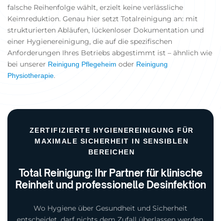
falsche Reihenfolge wählt, erzielt keine verlässliche
Keimreduktion. Genau hier setzt Totalreinigung an: mit
strukturierten Abläufen, lückenloser Dokumentation und
einer Hygienereinigung, die auf die spezifischen
Anforderungen Ihres Betriebs abgestimmt ist – ähnlich wie
bei unserer
oder
Reinigung Pflegeheim
Reinigung
.
Physiotherapie
ZERTIFIZIERTE HYGIENEREINIGUNG FÜR
MAXIMALE SICHERHEIT IN SENSIBLEN
BEREICHEN
Total Reinigung: Ihr Partner für klinische
Reinheit und professionelle Desinfektion
Wo Hygiene über Gesundheit und Sicherheit
entscheidet, darf nichts dem Zufall überlassen werden.