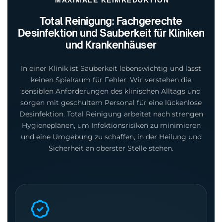
MAXIMALE KEIMREDUKTION
Total Reinigung: Fachgerechte
Desinfektion und Sauberkeit für Kliniken
und Krankenhäuser
In einer Klinik ist Sauberkeit lebenswichtig und lässt
keinen Spielraum für Fehler. Wir verstehen die
sensiblen Anforderungen des klinischen Alltags und
sorgen mit geschultem Personal für eine lückenlose
Desinfektion. Total Reinigung arbeitet nach strengen
Hygieneplänen, um Infektionsrisiken zu minimieren
und eine Umgebung zu schaffen, in der Heilung und
Sicherheit an oberster Stelle stehen.