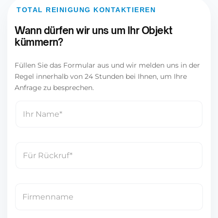
TOTAL REINIGUNG KONTAKTIEREN
Wann dürfen wir uns um Ihr Objekt
kümmern?
Füllen Sie das Formular aus und wir melden uns in der
Regel innerhalb von 24 Stunden bei Ihnen, um Ihre
Anfrage zu besprechen.
N
a
m
e
T
*
e
l
e
F
f
i
o
r