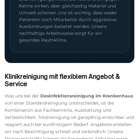
Keime wirken, aber gleichzeitig Material und
Umwelt schonen. Uns ist wichtig, dass weder
Patienten noch Mitarbeiter durch aggressive
Ausdünstungen belastet werden. Unsere
nachhaltige Arbeitsweise sorgt für ein
gesundes Raumklima.
Klinikreinigung mit flexiblem Angebot &
Service
Was uns bei der
Desinfektionsreinigung im Krankenhaus
von einer Standardreinigung unterscheidet, ist die
Kombination aus Fachkenntnis, Ausstattung und
Verlässlichkeit. Totalreinigung ist ganzjährig erreichbar und
reagiert auch bei kurzfristigem Bedarf. Angebote erstellen
wir nach Besichtigung schnell und verbindlich. Unsere
Reinigungskräfte kennen die besonderen Anforderungen