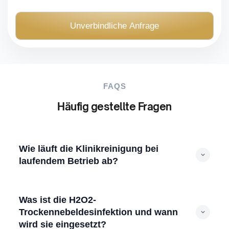
i
c
Unverbindliche Anfrage
h
t
(
O
p
FAQS
t
Häufig gestellte Fragen
i
o
n
a
Wie läuft die Klinikreinigung bei
l
laufendem Betrieb ab?
)
Wir stimmen Reinigungszeiten und
Zugangsbereiche vorab mit dem Klinikbetrieb ab.
Patientenzimmer reinigen wir in Abstimmung mit
Was ist die H2O2-
dem Pflegepersonal, sodass der Stationsablauf nicht
Trockennebeldesinfektion und wann
unterbrochen wird. Sensible Bereiche werden nach
wird sie eingesetzt?