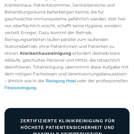
Krankenhaus. Patientenzimmer, Sanitärbereiche und
Behandlungsräume beherbergen Keime, die für
geschwächte Immunsysteme gefährlich werden. Wer hier
nur oberflächlich wischt, schafft keine Hygiene, sondern
verteilt Erreger. Dazu kommt der Betrieb:
Reinigungsarbeiten laufen parallel zum laufenden
Stationsbetrieb, ohne Patientinnen und Patienten zu
stören.
Krankenhausreinigung
erfordert deshalb klare
Abläufe, geschultes Personal und Mittel, die tatsächlich
desinfizieren. Totalreinigung übernimmt diese Aufgabe mit
dem nötigen Fachwissen und Verantwortungsbewusstsein
– ähnlich wie in der
oder der professionellen
Reinigung Hotel
.
Fitnessreinigung
ZERTIFIZIERTE KLINIKREINIGUNG FÜR
HÖCHSTE PATIENTENSICHERHEIT UND