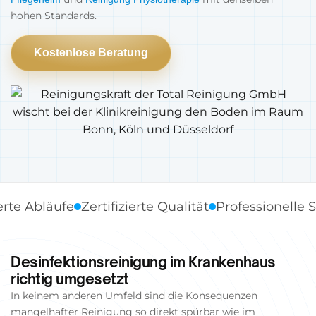
hohen Standards.
Kostenlose Beratung
bläufe
Zertifizierte Qualität
Professionelle Standa
Desinfektionsreinigung im Krankenhaus
richtig umgesetzt
In keinem anderen Umfeld sind die Konsequenzen
mangelhafter Reinigung so direkt spürbar wie im