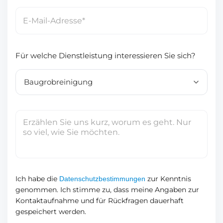
n
m
E
n
e
-
u
n
M
m
n
a
m
Für welche Dienstleistung interessieren Sie sich?
a
i
e
m
l
r
e
-
*
A
d
I
r
h
e
r
s
e
s
N
e
a
Ich habe die
zur Kenntnis
Datenschutzbestimmungen
*
genommen. Ich stimme zu, dass meine Angaben zur
c
Kontaktaufnahme und für Rückfragen dauerhaft
h
gespeichert werden.
r