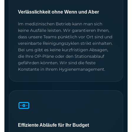
Verlässlichkeit ohne Wenn und Aber
Im medizinischen Betrieb kann man sich
keine Ausfälle leisten. Wir garantieren Ihnen,
dass unsere Teams pünktlich vor Ort sind und
vereinbarte Reinigungszyklen strikt einhalten.
Bei uns gibt es keine kurzfristigen Absagen,
die Ihre OP-Pläne oder den Stationsablauf
gefährden könnten. Wir sind die feste
Konstante in Ihrem Hygienemanagement.
Effiziente Abläufe für Ihr Budget