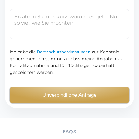
A
d
I
r
h
e
r
s
e
s
N
e
a
Ich habe die
zur Kenntnis
Datenschutzbestimmungen
*
genommen. Ich stimme zu, dass meine Angaben zur
c
Kontaktaufnahme und für Rückfragen dauerhaft
h
gespeichert werden.
r
i
c
Unverbindliche Anfrage
h
t
(
O
p
FAQS
t