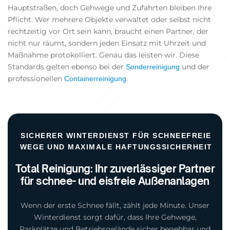
Hauptstraßen, doch Gehwege und Zufahrten bleiben Ihre
Pflicht. Wer mehrere Objekte verwaltet oder selbst nicht
rechtzeitig vor Ort sein kann, braucht einen Partner, der
nicht nur räumt, sondern jeden Einsatz mit Uhrzeit und
Maßnahme protokolliert. Genau das leisten wir. Diese
Standards gelten ebenso bei der
und der
Sonderreinigung
professionellen
.
Containerreinigung
SICHERER WINTERDIENST FÜR SCHNEEFREIE
WEGE UND MAXIMALE HAFTUNGSSICHERHEIT
Total Reinigung: Ihr zuverlässiger Partner
für schnee- und eisfreie Außenanlagen
Wenn der erste Schnee fällt, zählt jede Minute. Unser
Winterdienst sorgt dafür, dass Ihre Gehwege,
Parkplätze und Betriebsgelände sicher begehbar und