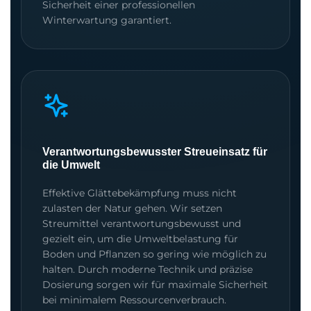
Sicherheit einer professionellen
Winterwartung garantiert.
Verantwortungsbewusster Streueinsatz für
die Umwelt
Effektive Glättebekämpfung muss nicht
zulasten der Natur gehen. Wir setzen
Streumittel verantwortungsbewusst und
gezielt ein, um die Umweltbelastung für
Boden und Pflanzen so gering wie möglich zu
halten. Durch moderne Technik und präzise
Dosierung sorgen wir für maximale Sicherheit
bei minimalem Ressourcenverbrauch.