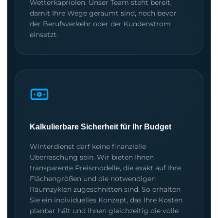
Wetterkapriolen. Unser Team steht bereit,
damit Ihre Wege geräumt sind, noch bevor
der Berufsverkehr oder der Kundenstrom
einsetzt.
Kalkulierbare Sicherheit für Ihr Budget
Winterdienst darf keine finanzielle
Überraschung sein. Wir bieten Ihnen
transparente Preismodelle, die exakt auf Ihre
Flächengrößen und die notwendigen
Räumzyklen zugeschnitten sind. So erhalten
Sie ein individuelles Konzept, das Ihre Kosten
planbar hält und Ihnen gleichzeitig die volle