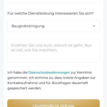
n
M
m
n
a
m
Für welche Dienstleistung interessieren Sie sich?
a
i
e
m
l
r
e
-
*
A
d
I
r
h
e
r
s
e
s
N
e
a
Ich habe die
zur Kenntnis
Datenschutzbestimmungen
*
genommen. Ich stimme zu, dass meine Angaben zur
c
Kontaktaufnahme und für Rückfragen dauerhaft
h
gespeichert werden.
r
i
c
Unverbindliche Anfrage