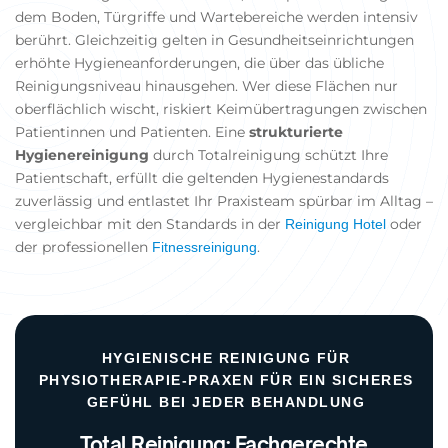
dem Boden, Türgriffe und Wartebereiche werden intensiv
berührt. Gleichzeitig gelten in Gesundheitseinrichtungen
erhöhte Hygieneanforderungen, die über das übliche
Reinigungsniveau hinausgehen. Wer diese Flächen nur
oberflächlich wischt, riskiert Keimübertragungen zwischen
Patientinnen und Patienten. Eine
strukturierte
Hygienereinigung
durch Totalreinigung schützt Ihre
Patientschaft, erfüllt die geltenden Hygienestandards
zuverlässig und entlastet Ihr Praxisteam spürbar im Alltag –
vergleichbar mit den Standards in der
oder
Reinigung Hotel
der professionellen
.
Fitnessreinigung
HYGIENISCHE REINIGUNG FÜR
PHYSIOTHERAPIE-PRAXEN FÜR EIN SICHERES
GEFÜHL BEI JEDER BEHANDLUNG
Total Reinigung: Fachgerechte