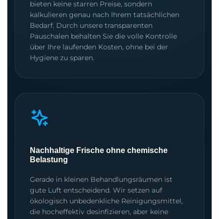
bieten keine starren Preise, sondern
kalkulieren genau nach Ihrem tatsächlichen
Bedarf. Durch unsere transparenten
Pauschalen behalten Sie die volle Kontrolle
über Ihre laufenden Kosten, ohne bei der
Hygiene zu sparen.
Nachhaltige Frische ohne chemische
Belastung
Gerade in kleinen Behandlungsräumen ist
gute Luft entscheidend. Wir setzen auf
ökologisch unbedenkliche Reinigungsmittel,
die hocheffektiv desinfizieren, aber keine