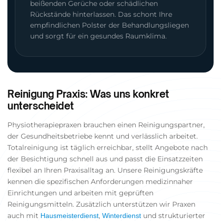
beißenden Gerüche oder schädlichen
Rückstände hinterlassen. Das schont Ihre
empfindlichen Polster der Behandlungsliegen
und sorgt für ein gesundes Raumklima.
Reinigung Praxis: Was uns konkret
unterscheidet
Physiotherapiepraxen brauchen einen Reinigungspartner,
der Gesundheitsbetriebe kennt und verlässlich arbeitet.
Totalreinigung ist täglich erreichbar, stellt Angebote nach
der Besichtigung schnell aus und passt die Einsatzzeiten
flexibel an Ihren Praxisalltag an. Unsere Reinigungskräfte
kennen die spezifischen Anforderungen medizinnaher
Einrichtungen und arbeiten mit geprüften
Reinigungsmitteln. Zusätzlich unterstützen wir Praxen
auch mit
,
und strukturierter
Hausmeisterdienst
Winterdienst