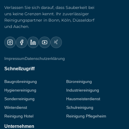
Sollten Sie Samstags-Kurse oder Sondertermine
Ihren Patienten und erfüllt die hohen
Verlassen Sie sich darauf, dass Sauberkeit bei
uns keine Grenzen kennt. Ihr zuverlässiger
haben, stellen wir uns darauf ein. Sie kommen
Anforderungen der Gesundheitsämter.
Reinigungspartner in Bonn, Köln, Düsseldorf
morgens in eine perfekt vorbereitete Praxis und
und Aachen.
können sich sofort auf Ihre Patienten
konzentrieren, ohne dass Reinigungseimer oder
Staubsauger den Ablauf stören.
Impressum
Datenschutzerklärung
Schnellzugriff
Baugrobreinigung
Büroreinigung
Hygienereinigung
Industriereinigung
Sonderreinigung
Hausmeisterdienst
Winterdienst
Schulreinigung
Reinigung Hotel
Reinigung Pflegeheim
Unternehmen