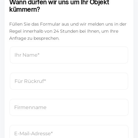
Wann dürfen wir uns um Ihr Objekt
kümmern?
Füllen Sie das Formular aus und wir melden uns in der
Regel innerhalb von 24 Stunden bei Ihnen, um Ihre
Anfrage zu besprechen.
N
a
m
e
T
*
e
l
e
F
f
i
o
r
n
m
E
n
e
-
u