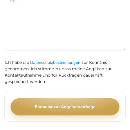
D
Ich habe die
zur Kenntnis
Datenschutzbestimmungen
e
t
genommen. Ich stimme zu, dass meine Angaben zur
a
Kontaktaufnahme und für Rückfragen dauerhaft
i
gespeichert werden.
l
s
I
m
Formular zur Angebotsanfrage
m
o
b
i
l