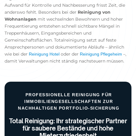
Aufwand für Kontrolle und Nachbesserung frisst Zeit, die
anderswo fehlt. Besonders bei der
Reinigung von
Wohnanlagen
mit wechselnden Bewohnern und hoher
Frequentierung entstehen schnell sichtbare Mängel in
Treppenhäusern, Eingangsbereichen und
Gemeinschaftsflächen. Totalreinigung setzt auf feste
Ansprechpersonen und dokumentierte Abläufe – ähnlich
wie bei der
oder der
–,
Reinigung Hotel
Reinigung Pflegeheim
damit Verwaltungen nicht ständig nachsteuern müssen.
PROFESSIONELLE REINIGUNG FÜR
IMMOBILIENGESELLSCHAFTEN ZUR
NACHHALTIGEN PORTFOLIO-SICHERUNG
Total Reinigung: Ihr strategischer Partner
für saubere Bestände und hohe
Mieterzufriedenheit