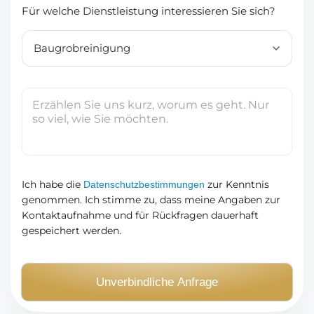
a
m
Für welche Dienstleistung interessieren Sie sich?
a
i
e
m
l
r
e
-
*
A
d
I
r
h
e
r
s
e
s
N
e
a
Ich habe die
zur Kenntnis
Datenschutzbestimmungen
*
genommen. Ich stimme zu, dass meine Angaben zur
c
Kontaktaufnahme und für Rückfragen dauerhaft
h
gespeichert werden.
r
i
c
Unverbindliche Anfrage
h
t