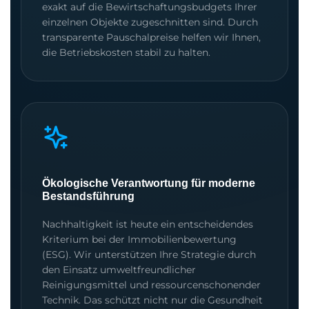
exakt auf die Bewirtschaftungsbudgets Ihrer
einzelnen Objekte zugeschnitten sind. Durch
transparente Pauschalpreise helfen wir Ihnen,
die Betriebskosten stabil zu halten.
Ökologische Verantwortung für moderne
Bestandsführung
Nachhaltigkeit ist heute ein entscheidendes
Kriterium bei der Immobilienbewertung
(ESG). Wir unterstützen Ihre Strategie durch
den Einsatz umweltfreundlicher
Reinigungsmittel und ressourcenschonender
Technik. Das schützt nicht nur die Gesundheit