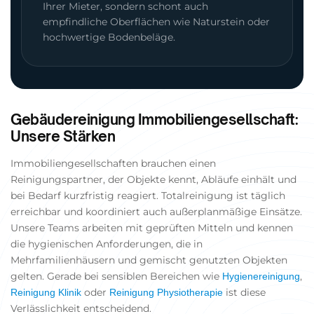
Ihrer Mieter, sondern schont auch
empfindliche Oberflächen wie Naturstein oder
hochwertige Bodenbeläge.
Gebäudereinigung Immobiliengesellschaft:
Unsere Stärken
Immobiliengesellschaften brauchen einen
Reinigungspartner, der Objekte kennt, Abläufe einhält und
bei Bedarf kurzfristig reagiert. Totalreinigung ist täglich
erreichbar und koordiniert auch außerplanmäßige Einsätze.
Unsere Teams arbeiten mit geprüften Mitteln und kennen
die hygienischen Anforderungen, die in
Mehrfamilienhäusern und gemischt genutzten Objekten
gelten. Gerade bei sensiblen Bereichen wie
,
Hygienereinigung
oder
ist diese
Reinigung Klinik
Reinigung Physiotherapie
Verlässlichkeit entscheidend.