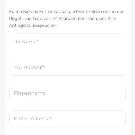
Füllen Sie das Formular aus und wir melden uns in der
Regel innerhalb von 24 Stunden bei Ihnen, um Ihre
Anfrage zu besprechen.
N
a
m
e
T
*
e
l
e
F
f
i
o
r
n
m
E
n
e
-
u
n
M
m
n