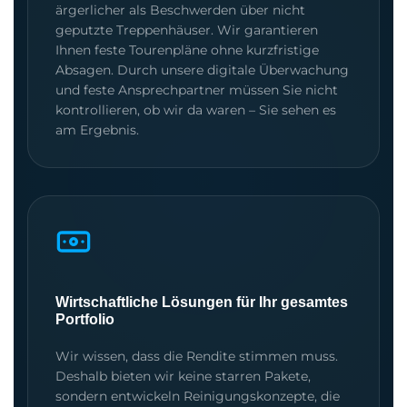
ärgerlicher als Beschwerden über nicht
geputzte Treppenhäuser. Wir garantieren
Ihnen feste Tourenpläne ohne kurzfristige
Absagen. Durch unsere digitale Überwachung
und feste Ansprechpartner müssen Sie nicht
kontrollieren, ob wir da waren – Sie sehen es
am Ergebnis.
Wirtschaftliche Lösungen für Ihr gesamtes
Portfolio
Wir wissen, dass die Rendite stimmen muss.
Deshalb bieten wir keine starren Pakete,
sondern entwickeln Reinigungskonzepte, die