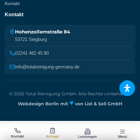
Kontakt
Kontakt
Hohenzollernstraße 84
53721 Siegburg
02241 482 45 80
info@totalreinigung-germany.de
© 2026 Total Reinigung GmbH. Alle Rechte vorbehalten.
♥
Webdesign Berlin mit
von List & Sell GmbH
Kontakt
Anfrage
Leistungen
Menü